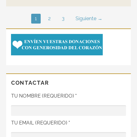
Navegación
1
2
3
Siguiente →
por
Entrada
CONTACTAR
TU NOMBRE (REQUERIDO) *
TU EMAIL (REQUERIDO) *