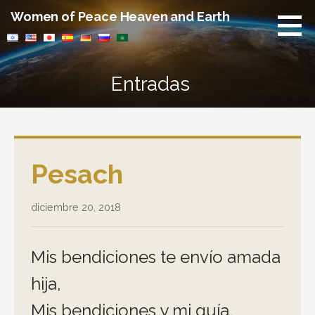
Saltar
Women of Peace Heaven and Earth
al
contenido
Entradas
Pesach
diciembre 20, 2018
Mis bendiciones te envío amada
hija,
Mis bendiciones y mi guía.