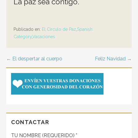
La paz sea contigo.
Publicado en:
El Círculo de Paz
,
Spanish
Category
,
Vacaciones
Navegación
← El despertar al cuerpo
Feliz Navidad →
de
entradas
CONTACTAR
TU NOMBRE (REQUERIDO) *