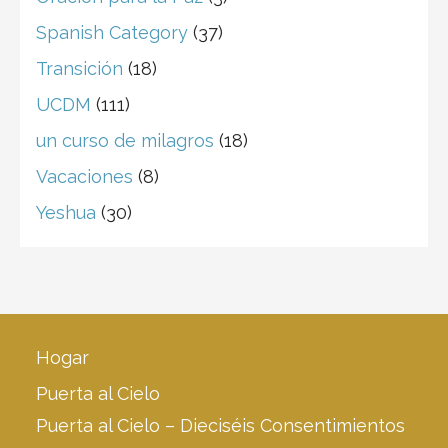
Spanish Category
(37)
Transición
(18)
UCDM
(111)
un curso de milagros
(18)
Vacaciones
(8)
Yeshua
(30)
Hogar
Puerta al Cielo
Puerta al Cielo – Dieciséis Consentimientos