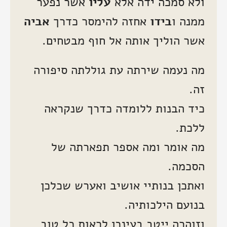
ולא סמכה ידה אלא
עליו
אשר נפער
ממנה ו
בידו
אחזה להימסר כדרך
אביה
אשר הוליך אותה אל חוף מבטחים.
מה נעמה שירתה עת גוללתה סיפורה
זה.
כיד הבנות ללומדה כדרך שנקראה
ללכת.
מה אומר ומה אספר תפארתה של
הסכמה.
ואתכן בנותיי אושיב ואערש שכלכן
בנועם הילכותיה.
וזוהרה ייטב בעינכן לראות כל טוב