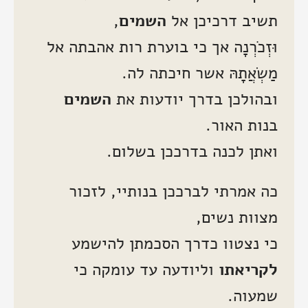
תשיב דרכיכן אל
השמים
,
וּזְכֹרְנָה אך כי בוערת רות אהבתה אל
מַשְׂאֲתָהּ אשר חיכתה לה.
ובהולכן בדרך יודעות את
השמים
בנות האור.
ואתן לכנה בדרככן בשלום.
כה אמרתי לברככן בנותיי, לזכור
מצוות נשים,
כי נצטוו כדרך הסכמתן להישמע
לקריאתו
וליודעה עד עומקה כי
שמעוה.