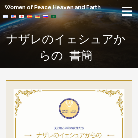
コ
Women of Peace Heaven and Earth
ン
テ
ン
ツ
ナザレのイェシュアか
へ
移
らの 書簡
動